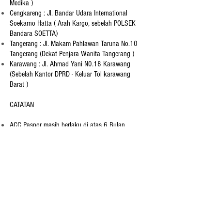
Medika )
Cengkareng : Jl. Bandar Udara International
Soekarno Hatta ( Arah Kargo, sebelah POLSEK
Bandara SOETTA)
Tangerang : Jl. Makam Pahlawan Taruna No.10
Tangerang (Dekat Penjara Wanita Tangerang )
Karawang : Jl. Ahmad Yani N0.18 Karawang
(Sebelah Kantor DPRD - Keluar Tol karawang
Barat )
CATATAN
ACC Paspor masih berlaku di atas 6 Bulan
Rp.50.000.-
PASPOR ANAK DIBAWAH UMUR dikenakana biaya
tambahan Rp.100.000.-
Untuk ONLINE DATA pemohon harus datang
sendiri ke IMIGRASI dengan membawa Dokument
ASLI
Paspor PENLU dapat dibuat di lain kantor
Imigrasi, tidak harus di Imigrasi Cengkareng
Harga tidak mengikat, apabila ada kenaikan